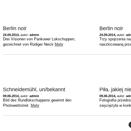
Berlin noir
Berlin noir
24.09.2014,
autor:
admin
24.09.2014,
autor:
ad
Drei Visionen von Pankower Lokschuppen,
Trzy spojrzenia 
gezeichnet von Rüdiger Neick
Mehr
naszkicowaną prz
Schneidemühl, un/bekannt
Piła, jakiej n
09.06.2014,
autor:
admin
09.06.2014,
autor:
ad
Bild des Rundlokschuppens gewinnt den
Fotografia przeds
Photowettstreit.
Mehr
zwyciężyła w konk