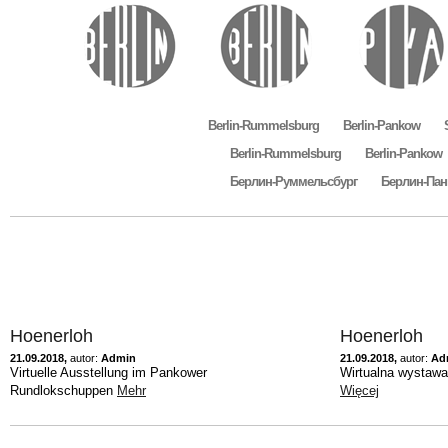
Berlin-Rummelsburg
Berlin-Pankow
Berlin-Rummelsburg
Berlin-Pankow
Берлин-Руммельсбург
Берлин-Пан
Hoenerloh
Hoenerloh
21.09.2018,
autor:
Admin
21.09.2018,
autor:
Ad
Virtuelle Ausstellung im Pankower
Wirtualna wystaw
Rundlokschuppen
Mehr
Więcej