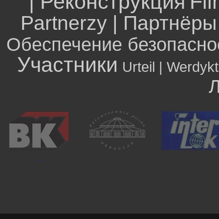
| Реконструкция
Fil
Partnerzy | Партнёры
Обеспечение безопасно
Участники
Urteil | Werdyk
Л