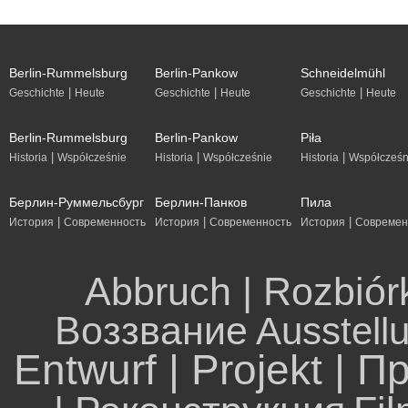
Berlin-Rummelsburg
Berlin-Pankow
Schneidelmühl
|
|
|
Geschichte
Heute
Geschichte
Heute
Geschichte
Heute
Berlin-Rummelsburg
Berlin-Pankow
Piła
|
|
|
Historia
Współcześnie
Historia
Współcześnie
Historia
Współcześn
Берлин-Руммельсбург
Берлин-Панков
Пила
|
|
|
История
Современность
История
Современность
История
Современ
Abbruch | Rozbiór
Воззвание
Ausstell
Entwurf | Projekt | П