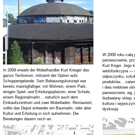
W 2009 roku całą p
parowozownie, pr
Kurt Kriger. Jego 
In 2009 erwarb der Mobelhandler Kurt Krieger das
wielofunkcyjna — 
ganze Territorium, mitsamt der Option aufs
odpoczynku, szkoł
Schuppengelande. Sein Bebauungskonzept war
produktów… zatem
bereits mannigfaltiger, mit Wohnen, einem Park,
i dwa meblowe skl
einigen Spiel- und Erholungsplatzen, einer Schule,
parowozowni, wg. 
einem Regionalmarkt… naturlich auch dem
budowlany sklep, 
Einkaufszentrum und zwei Mobelladen. Restauriert,
kultura i wypoczyn
sollte das Depot entweder ein Baumarkt, oder aber
dyskusję.
Kultur und Erholung in sich aufnehmen. Die
Beratungen dauern noch an.