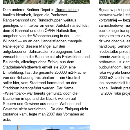
Dem anderen Berliner Depot in
Rummelsburg
Będąc w pełni po
baulich identisch, liegen die Pankower
parowozownia i st
Rangierbahnhof und Rundschuppen weitaus
korzystniej — bez
gunstiger, unmittelbar an einem Autobahnanschluß,
samochodowej magi
dem S-Bahnhof und den ÖPNV-Haltestellen,
publicznego trans
umgeben von der Wohnbebauung in der — ein
połączeniem z uży
Wunder! — es an den Handelsflachen mangele.
dziwne obecnie jes
Naheliegend, diesem Mangel auf den
handlowej. Sensow
aufgelassenen Bahnarealen zu begegnen. Erst
niedostatku przest
versuchte sich die Bahn selbst als Entwicklerin und
terenie zamkniętej
Bauherrin, allerdings ohne Erfolg: aus dem
próbowała już zlec
Städtebau-Wettbewerb erhielt sie 2004 eine
budowlańcom, lec
Empfehlung, fast die gesamte 250000 m2-Flache
roku wygrała konc
von der Bebauung freizuhalten — ein Grunkeil
0000 m2. Jedni ma
sollte hier, vom Stadtrand kommend, an den
inni przewidzieli 
Stadtkern herangeführt werden. Der Name
place. Jednak prze
«Wisentpark» war bereits gemünzt, doch die
i w 2007 roku proj
Bauherren in spe und der Bezirk wollten auf
Steuern und Gewinne aus neuem Wohnen und
Gewerbe nicht verzichten… Da eine Einigung nicht
zustande kam, legte man 2007 das Vorhaben ad
acta.