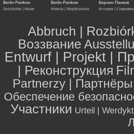
Berlin-Pankow
Berlin-Pankow
Берлин-Панков
|
|
|
Geschichte
Heute
Historia
Współcześnie
История
Современ
Abbruch | Rozbiór
Воззвание
Ausstell
Entwurf | Projekt | П
| Реконструкция
Fil
Partnerzy | Партнёры
Обеспечение безопасно
Участники
Urteil | Werdyk
Л