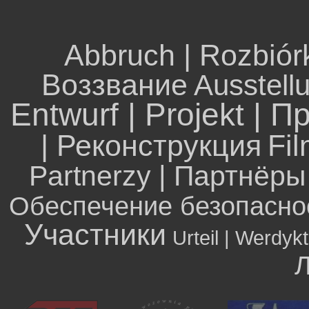
Abbruch | Rozbiór
Воззвание
Ausstell
Entwurf | Projekt | П
| Реконструкция
Fil
Partnerzy | Партнёры
Обеспечение безопасно
Участники
Urteil | Werdyk
Л