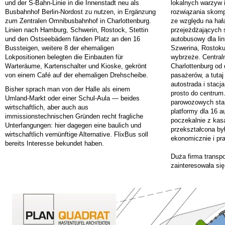
und der S-Bahn-Linie in die Innenstadt neu als
lokalnych warzyw i
Busbahnhof Berlin-Nordost zu nutzen, in Ergänzung
rozwiązania skomp
zum Zentralen Omnibusbahnhof in Charlottenburg.
ze względu na hał
Linien nach Hamburg, Schwerin, Rostock, Stettin
przejeżdżających
und den Ostseebädern fänden Platz an den 16
autobusowy dla lin
Bussteigen, weitere 8 der ehemaligen
Szwerina, Rostoku
Lokpositionen belegten die Einbauten für
wybrzeże. Central
Warteräume, Kartenschalter und Kioske, gekrönt
Charlottenburg od 
von einem Café auf der ehemaligen Drehscheibe.
pasażerów, a tuta
autostrada i stacj
Bisher sprach man von der Halle als einem
prosto do centrum
Umland-Markt oder einer Schul-Aula — beides
parowozowych st
wirtschaftlich, aber auch aus
platformy dla 16 
immissionstechnischen Gründen recht fragliche
poczekalnie z kas
Unterfangungen: hier dagegen eine baulich und
przekształcona by
wirtschaftlich vernünftige Alternative. FlixBus soll
ekonomicznie i pra
bereits Interesse bekundet haben.
Duża firma transp
zainteresowała si