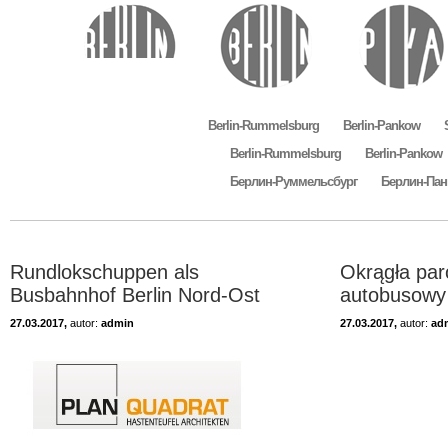
Berlin-Rummelsburg
Berlin-Pankow
Berlin-Rummelsburg
Berlin-Pankow
Берлин-Руммельсбург
Берлин-Пан
Rundlokschuppen als
Okrągła pa
Busbahnhof Berlin Nord-Ost
autobusowy 
27.03.2017,
autor:
admin
27.03.2017,
autor:
ad