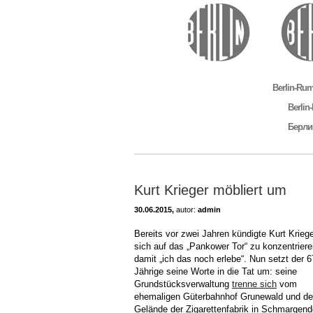
Berlin-Ru
Berli
Берли
Kurt Krieger möbliert um
30.06.2015,
autor:
admin
Bereits vor zwei Jahren kündigte Kurt Kriege
sich auf das „Pankower Tor“ zu konzentriere
damit „ich das noch erlebe“. Nun setzt der 6
Jährige seine Worte in die Tat um: seine
Grundstücksverwaltung
trenne sich
vom
ehemaligen Güterbahnhof Grunewald und d
Gelände der Zigarettenfabrik in Schmargend