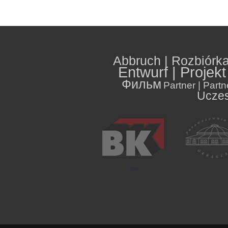
Abbruch | Rozbiórka
Entwurf | Projek
Фильм
Partner | Part
Uczes