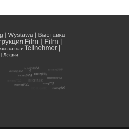
ng | Wystawa | Выставка
трукция
Film | Film |
Teilnehmer |
безопасности
 | Лекции