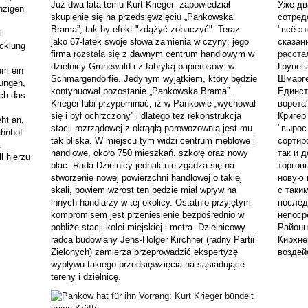
Już dwa lata temu Kurt Krieger zapowiedział
Уже дв
nzigen
skupienie się na przedsięwzięciu „Pankowska
сотред
Brama”, tak by efekt "zdążyć zobaczyć". Teraz
"всё э
t
jako 67-latek swoje słowa zamienia w czyny: jego
сказан
icklung
firma
rozstała się
z dawnym centrum handlowym w
расста
dzielnicy Grunewald i z fabryką papierosów w
Грунев
um ein
Schmargendorfie. Jedynym wyjątkiem, który będzie
Шмарге
ungen,
kontynuował pozostanie „Pankowska Brama”.
Единст
och das
Krieger lubi przypominać, iż w Pankowie „wychował
ворота"
się i był ochrzczony” i dlatego też rekonstrukcja
Кригер
ht an,
stacji rozrządowej z okrągłą parowozownią jest mu
"вырос
ahnhof
tak bliska. W miejscu tym widzi centrum meblowe i
сортир
.
handlowe, około 750 mieszkań, szkołę oraz nowy
так и 
l hierzu
plac. Rada Dzielnicy jednak nie zgadza się na
торгов
stworzenie nowej powierzchni handlowej o takiej
новую 
skali, bowiem wzrost ten będzie miał wpływ na
с таки
innych handlarzy w tej okolicy. Ostatnio przyjętym
послед
kompromisem jest przeniesienie bezpośrednio w
непоср
pobliże stacji kolei miejskiej i metra. Dzielnicowy
Районн
radca budowlany Jens-Holger Kirchner (radny Partii
Кирхне
Zielonych) zamierza przeprowadzić ekspertyzę
воздей
wypływu takiego przedsięwzięcia na sąsiadujące
tereny i dzielnicę.