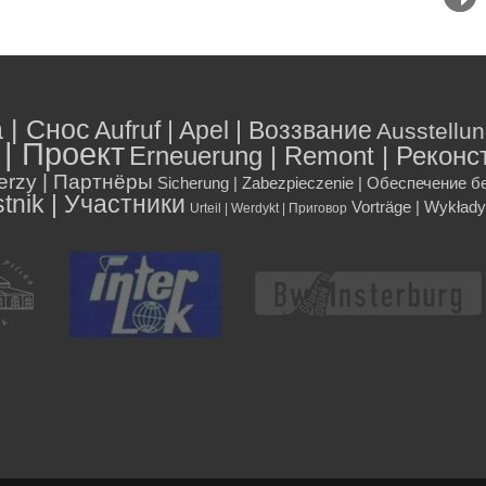
 | Снос
Aufruf | Apel | Воззвание
Ausstellu
t | Проект
Erneuerung | Remont | Реконс
nerzy | Партнёры
Sicherung | Zabezpieczenie | Обеспечение 
tnik | Участники
Vorträge | Wykłady
Urteil | Werdykt | Приговор