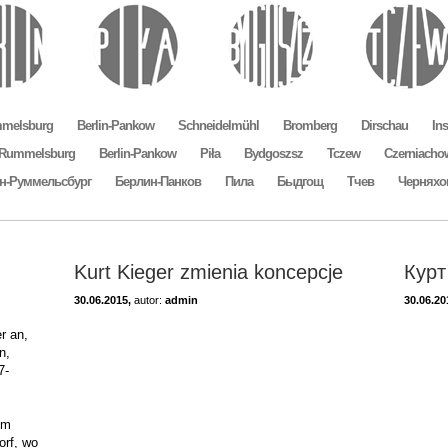
mmelsburg
Berlin-Pankow
Schneidelmühl
Bromberg
Dirschau
In
n-Rummelsburg
Berlin-Pankow
Piła
Bydgoszsz
Tczew
Czerniacho
н-Руммельсбург
Берлин-Панков
Пила
Быдгощ
Тчев
Черняхо
Kurt Kieger zmienia koncepcje
Курт
30.06.2015,
autor:
admin
30.06.20
r an,
n,
7-
em
orf, wo