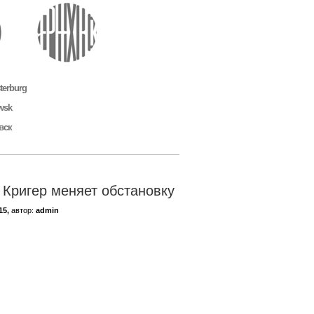
sterburg
wsk
вск
 Кригер меняет обстановку
15,
автор:
admin