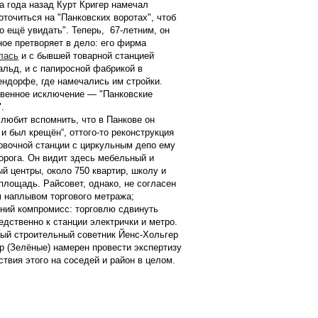
а года назад Курт Кригер намечал
оточиться на "Панковских воротах", чтоб
то ещё увидать". Теперь, 67-летним, он
ное претворяет в дело: его фирма
лась
и с бывшей товарной станцией
альд, и с папиросной фабрикой в
ндорфе, где намечались им стройки.
венное исключение — "Панковские
.
 любит вспомнить, что в Панкове он
 и был крещён“, оттого-то реконструкция
овочной станции с циркульным депо ему
дорога. Он видит здесь мебельный и
ый центры, около 750 квартир, школу и
площадь. Райсовет, однако, не согласен
м наплывом торгового метража;
ний компромисс: торговлю сдвинуть
едственно к станции электрички и метро.
ый строительный советник Йенс-Хольгер
р (Зелёные) намерен провести экспертизу
ствия этого на соседей и район в целом.