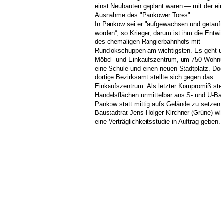
einst Neubauten geplant waren — mit der ei
Ausnahme des "Pankower Tores".
In Pankow sei er "aufgewachsen und getauf
worden“, so Krieger, darum ist ihm die Entw
des ehemaligen Rangierbahnhofs mit
Rundlokschuppen am wichtigsten. Es geht 
Möbel- und Einkaufszentrum, um 750 Wohn
eine Schule und einen neuen Stadtplatz. D
dortige Bezirksamt stellte sich gegen das
Einkaufszentrum. Als letzter Kompromiß ste
Handelsflächen unmittelbar ans S- und U-B
Pankow statt mittig aufs Gelände zu setzen
Baustadtrat Jens-Holger Kirchner (Grüne) wil
eine Verträglichkeitsstudie in Auftrag geben.